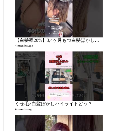
and gray
1110 videos
【白髪率20%】3,4ヶ月もつ白髪ぼかしでおしゃれかあさんになりたい
5 years ago
4 months ago
くせ毛×白髪ぼかしハイライトどう？
4 months ago