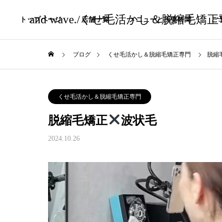
and wave./くせ毛活かし＆脱縮毛矯
トップページ
店舗一覧
メニューと所要時間
ご
ブログ
くせ毛活かし＆脱縮毛矯正専門
脱縮
くせ毛活かし＆脱縮毛矯正専門
脱縮毛矯正
波状毛
2024.10.26