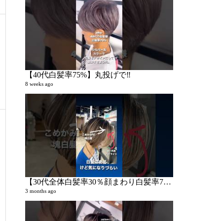
KAITOのく
2 videos
5 years ago
【40代白髪率75%】丸投げで‼︎
8 weeks ago
KAITOの人
72 videos
5 years ago
【30代全体白髪率30％顔まわり白髪率70%】顔まわりの白髪が気にならないようにしたい。
3 months ago