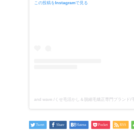
この投稿をInstagramで見る
Tweet
Share
Hatena
Pocket
RSS