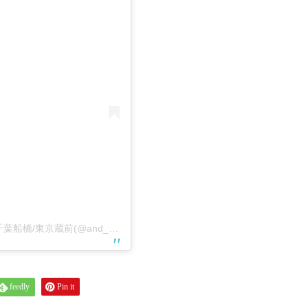
and wave./くせ毛活かし＆脱縮毛矯正専門ブランド/千葉船橋/東京蔵前(@and_wave_and)がシェアした投稿
feedly
Pin it