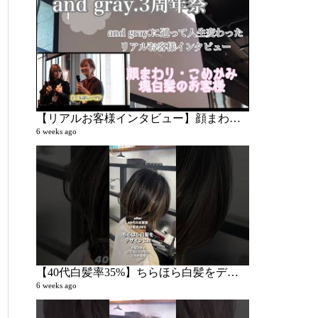
KAITOの若
3 videos
5 years ago
【リアルお客様インタビュー】顔まわり・こめかみ塊白髪のお客様
6 weeks ago
KAITOの
59 videos
5 years ago
【40代白髪率35%】ちらほら白髪をデザインに変えます
6 weeks ago