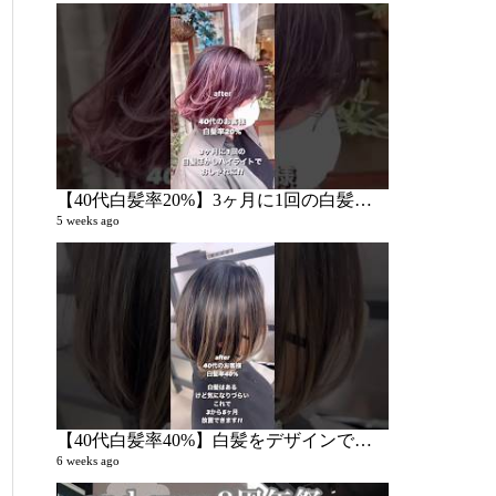
51 videos
2 years ago
【40代白髪率20%】3ヶ月に1回の白髪ぼかしでオシャレになりたい
5 weeks ago
and.
39 videos
3 years ago
【40代白髪率40%】白髪をデザインで気になりづらくします‼︎
6 weeks ago