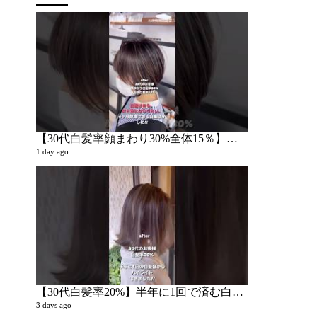
【30代白髪率顔まわり30%全体15％】こめかみ周りの白髪が気になる
リアルお客様
1 day ago
4 videos
5 weeks ago
【30代白髪率20%】半年に1回で済む白髪ぼかしハイライトがやりたい
3 days ago
and gray.