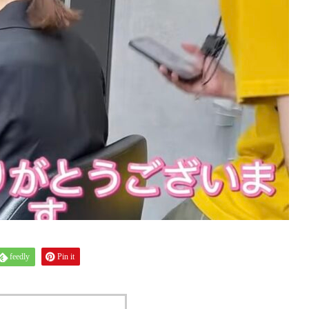
feedly
Pin it