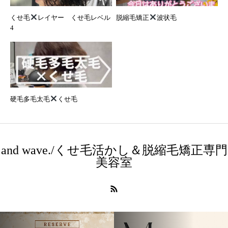
くせ毛
レイヤー くせ毛レベル
脱縮毛矯正
波状毛
4
硬毛多毛太毛
くせ毛
and wave./くせ毛活かし＆脱縮毛矯正専門
美容室