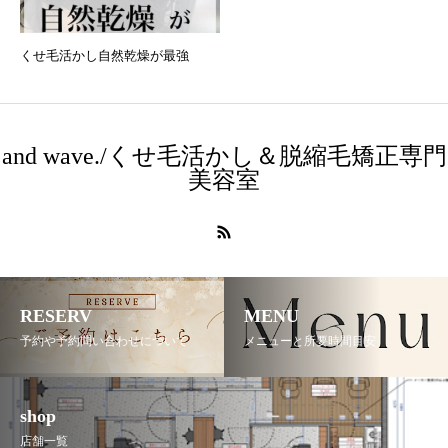
くせ毛活かし自然乾燥が最強
and wave./くせ毛活かし＆脱縮毛矯正専門
美容室
RESERV
MENU
予約や予約問い合わせについて
メニューと所要時間目安
shop
店舗一覧