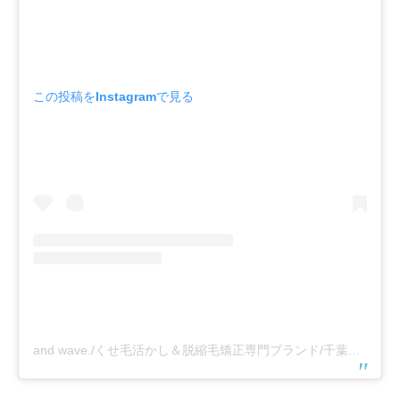
この投稿をInstagramで見る
and wave./くせ毛活かし＆脱縮毛矯正専門ブランド/千葉船橋/東京町屋(@and_wave_and)がシェアした投稿