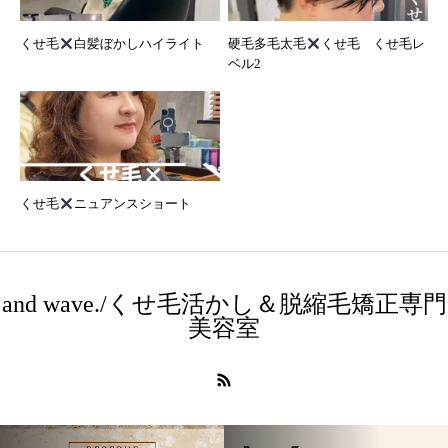
くせ毛
白髪ぼかしハイライト
硬毛多毛太毛
くせ毛 くせ毛レ
ベル2
くせ毛
ニュアンスショート
and wave./くせ毛活かし＆脱縮毛矯正専門
美容室